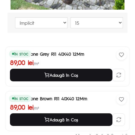
Garden Stone Grey R11 40X40 12Mm
ÎN STOC
89,00 lei
/m²
Adaugă în Coş
Garden Stone Brown R11 40X40 12Mm
ÎN STOC
89,00 lei
/m²
Adaugă în Coş