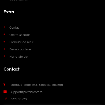
Extra
Contact
Oferte speciale
Formular de retur
Devino partener
Harta site-ului
Contact
Șoseaua Brăilei nr.5, Slobozia, Ialomița
support@premiercom.ro
0371 311 022