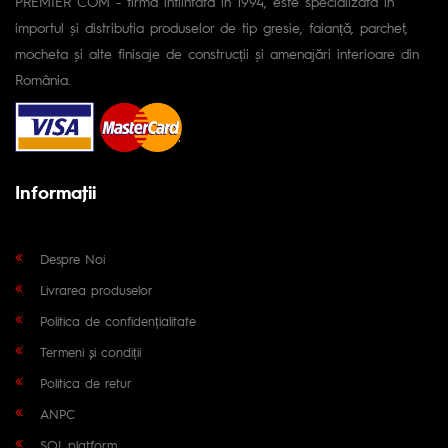
PREMIER COM - firmă înfiintată în 1994, este specializată în
importul și distributia produselor de tip gresie, faianță, parchet,
mocheta și alte finisaje de construcții și amenajări interioare din
România.
Informaţii
Despre Noi
Livrarea produselor
Politica de confidențialitate
Termeni și condiții
Politica de retur
ANPC
SOL platform