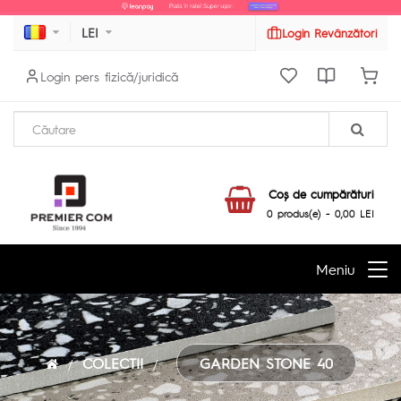
LEI
Login Revânzători
Login pers fizică/juridică
Coş de cumpărături
0 produs(e) - 0,00 LEI
Meniu
COLECTII
GARDEN STONE 40