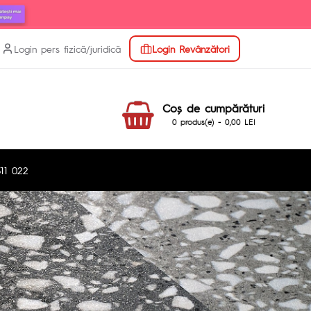
Login pers fizică/juridică
Login Revânzători
Coş de cumpărături
0 produs(e) - 0,00 LEI
11 022