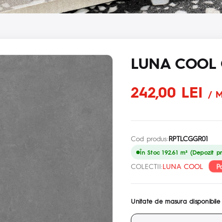
LUNA COOL 
242,00 LEI
/ M
Cod produs:
RPTLCGGR01
În Stoc 192.61 m² (Depozit pr
P
COLECTII:
LUNA COOL
Unitate de masura disponibile