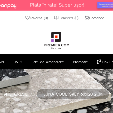
Favorite (0)
Compară (0)
Comandă
SPC
WPC
Idei de Amenajare
Promotie
0371 3
GRESIE
LUNA COOL GREY 60x120 2CM