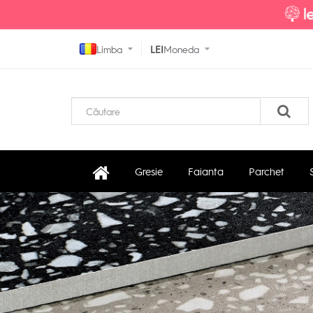
Limba
LEI
Moneda
Gresie
Faianta
Parchet