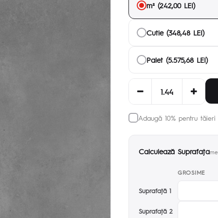
m² (242,00 LEI)
Cutie (348,48 LEI)
Palet (5.575,68 LEI)
Adaugă 10% pentru tăieri 
Calculează Suprafaţa
met
GROSIME
Suprafaţă 1
Suprafaţă 2