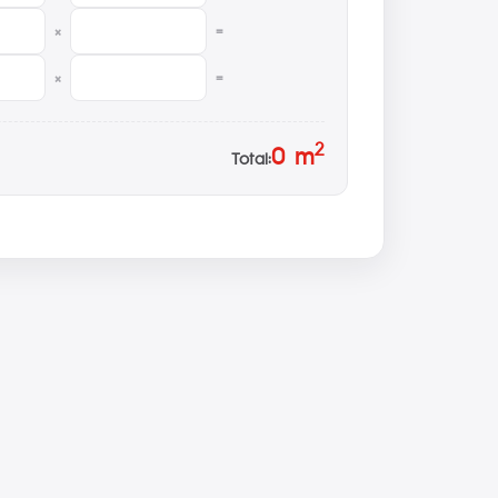
×
=
×
=
2
0
m
Total: