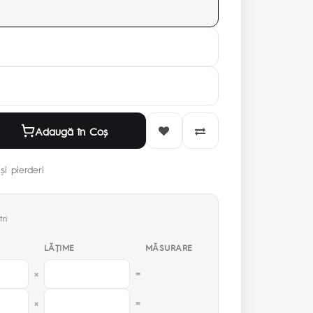
Adaugă în Coş
și pierderi
ri
LĂŢIME
MĂSURARE
×
=
×
=