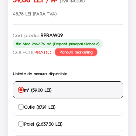
/ M²
(TVA INCLUS)
48,76 LEI (FARA TVA)
Cod produs:
RPRAW09
În Stoc 2866.76 m² (Depozit principal Slobozia)
COLECTII:
PRADO
Panouri marketing
Unitate de masura disponibile
m² (59,00 LEI)
Cutie (87,91 LEI)
Palet (2.637,30 LEI)