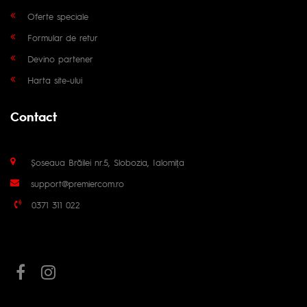
Oferte speciale
Formular de retur
Devino partener
Harta site-ului
Contact
Șoseaua Brăilei nr.5, Slobozia, Ialomița
support@premiercom.ro
0371 311 022