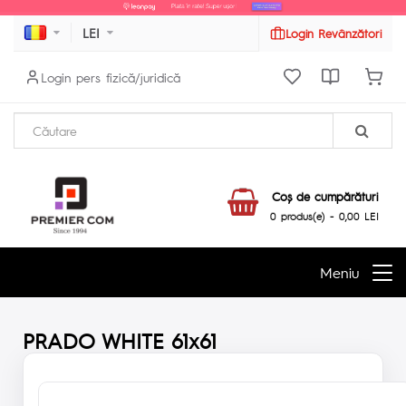
LEI
Login Revânzători
Login pers fizică/juridică
Coş de cumpărături
0 produs(e) - 0,00 LEI
Meniu
PRADO WHITE 61x61