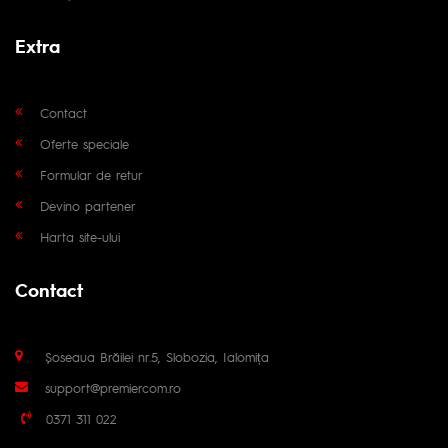
Extra
Contact
Oferte speciale
Formular de retur
Devino partener
Harta site-ului
Contact
Șoseaua Brăilei nr.5, Slobozia, Ialomița
support@premiercom.ro
0371 311 022