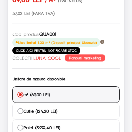
/ M²
(TVA INCLUS)
57,02 LEI (FARA TVA)
Cod produs:
QUA001
Stoc limitat 1.00 m² (Depozit principal Slobozia)
CLICK AICI PENTRU NOTIFICARE STOC
COLECTII:
LUNA COOL
Panouri marketing
Unitate de masura disponibile
m² (69,00 LEI)
Cutie (124,20 LEI)
Palet (3.974,40 LEI)