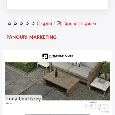
0 opinii
/
Spune-ţi opinia
PANOURI MARKETING