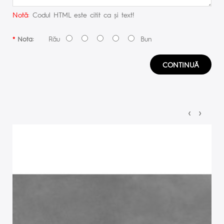
Notă:
Codul HTML este citit ca şi text!
Rău
Bun
Nota:
CONTINUĂ
‹
›