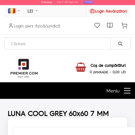
LEI
Login Revânzători
Login pers fizică/juridică
Coş de cumpărături
0 produs(e) - 0,00 LEI
Meniu
LUNA COOL GREY 60x60 7 MM