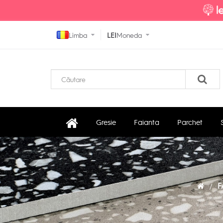
Limba
LEI
Moneda
Gresie
Faianta
Parchet
F