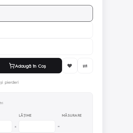
Adaugă în Coş
și pierderi
ri
LĂŢIME
MĂSURARE
×
=