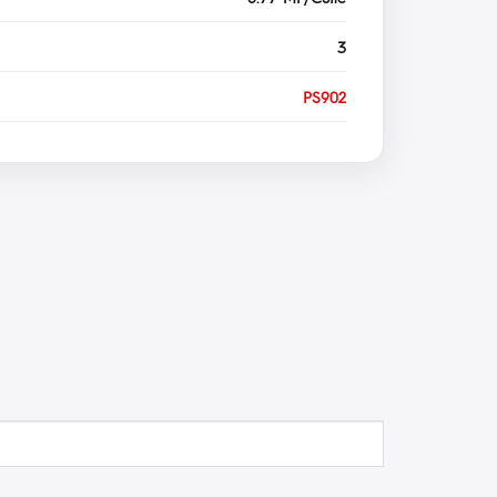
3
PS902