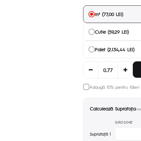
m² (77,00 LEI)
Cutie (59,29 LEI)
Palet (2.134,44 LEI)
Adaugă 10% pentru tăieri 
Calculează Suprafaţa
met
GROSIME
Suprafaţă 1