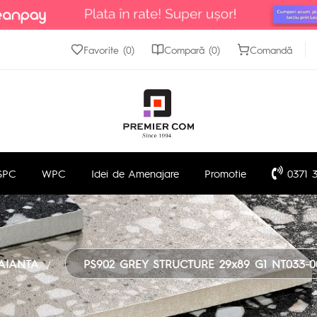
Favorite (0)
Compară (0)
Comandă
SPC
WPC
Idei de Amenajare
Promotie
0371 3
AIANTA
PS902 GREY STRUCTURE 29x89 G1 NT033-00