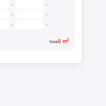
×
=
×
=
×
=
2
0
m
Total: