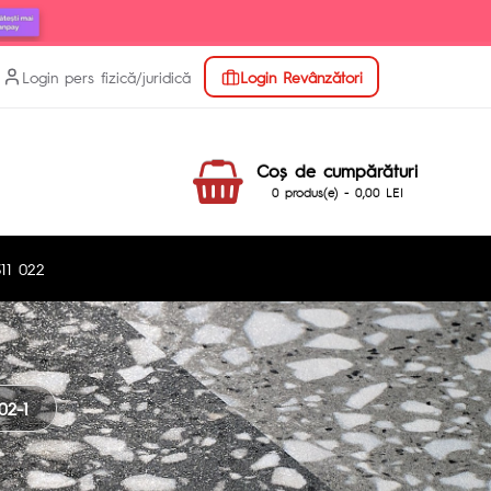
Login pers fizică/juridică
Login Revânzători
Coş de cumpărături
0 produs(e) - 0,00 LEI
11 022
2-1