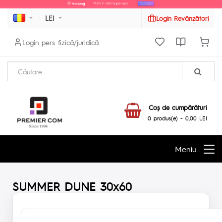
LEI
Login Revânzători
Login pers fizică/juridică
Coş de cumpărături
0 produs(e) - 0,00 LEI
Meniu
SUMMER DUNE 30x60