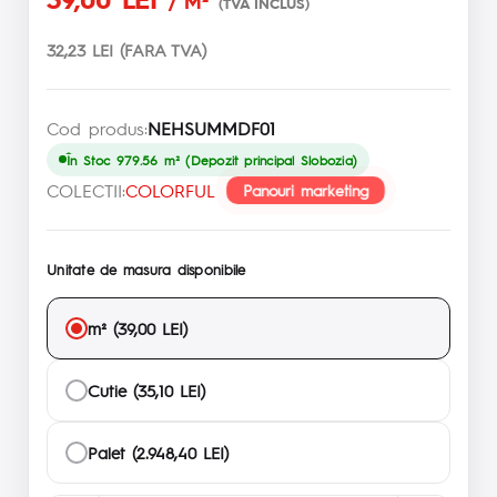
/ M²
(TVA INCLUS)
32,23 LEI (FARA TVA)
Cod produs:
NEHSUMMDF01
În Stoc 979.56 m² (Depozit principal Slobozia)
COLECTII:
COLORFUL
Panouri marketing
Unitate de masura disponibile
m² (39,00 LEI)
Cutie (35,10 LEI)
Palet (2.948,40 LEI)