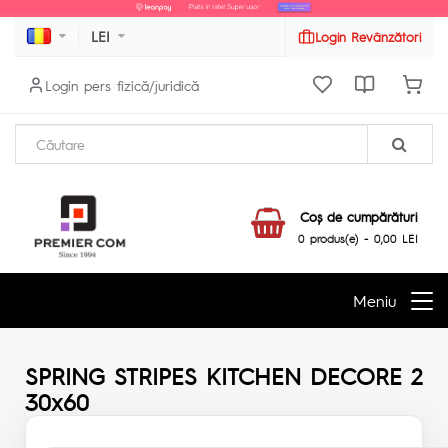
LEI
Login Revânzători
Login pers fizică/juridică
Coş de cumpărături
0 produs(e) - 0,00 LEI
Meniu
SPRING STRIPES KITCHEN DECORE 2
30x60