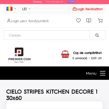
LEI
Login Revânzători
Login pers fizică/juridică
Coş de cumpărături
0 produs(e) - 0,00 LEI
Meniu
CIELO STRIPES KITCHEN DECORE 1
30x60