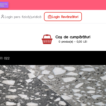
Login pers fizică/juridică
Login Revânzători
Coş de cumpărături
0 produs(e) - 0,00 LEI
11 022