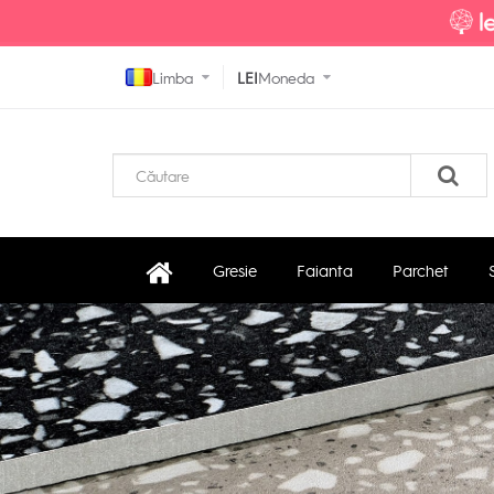
Limba
LEI
Moneda
Gresie
Faianta
Parchet