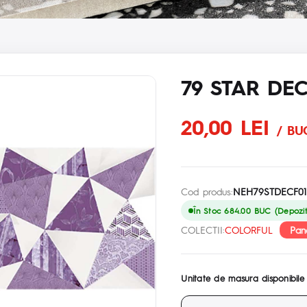
79 STAR DE
20,00 LEI
/ BU
Cod produs:
NEH79STDECF01
În Stoc 684.00 BUC (Depozit 
Pan
COLECTII:
COLORFUL
Unitate de masura disponibile