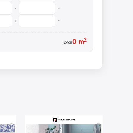
×
=
×
=
2
0
m
Total: