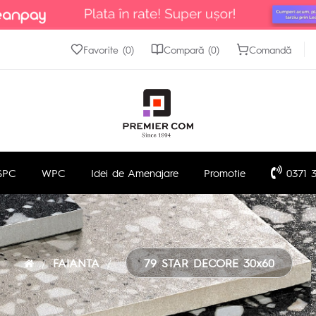
Favorite (0)
Compară (0)
Comandă
SPC
WPC
Idei de Amenajare
Promotie
0371 3
FAIANTA
79 STAR DECORE 30x60