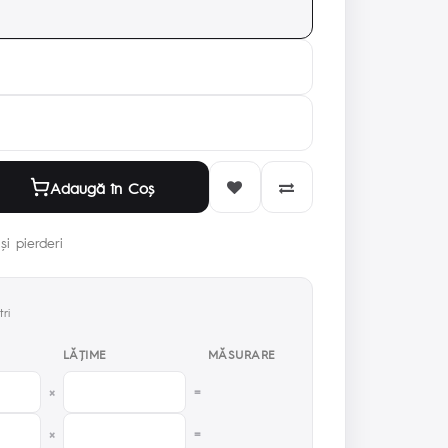
Adaugă în Coş
și pierderi
ri
LĂŢIME
MĂSURARE
×
=
×
=