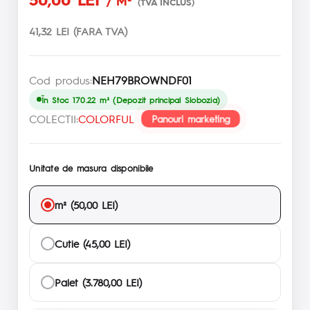
/ M²
(TVA INCLUS)
41,32 LEI (FARA TVA)
Cod produs:
NEH79BROWNDF01
În Stoc 170.22 m² (Depozit principal Slobozia)
COLECTII:
COLORFUL
Panouri marketing
Unitate de masura disponibile
m² (50,00 LEI)
Cutie (45,00 LEI)
Palet (3.780,00 LEI)