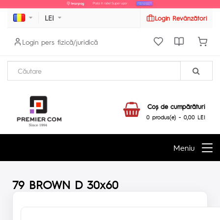
LEI
Login Revânzători
Login pers fizică/juridică
Coş de cumpărături
0 produs(e) - 0,00 LEI
Meniu
79 BROWN D 30x60