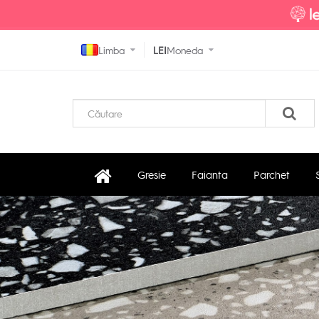
Limba
LEI
Moneda
Gresie
Faianta
Parchet