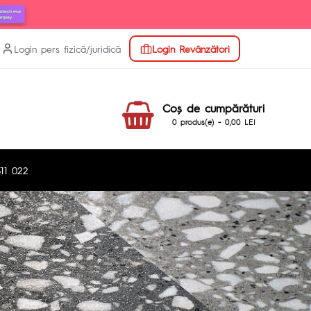
Login pers fizică/juridică
Login Revânzători
Coş de cumpărături
0 produs(e) - 0,00 LEI
11 022