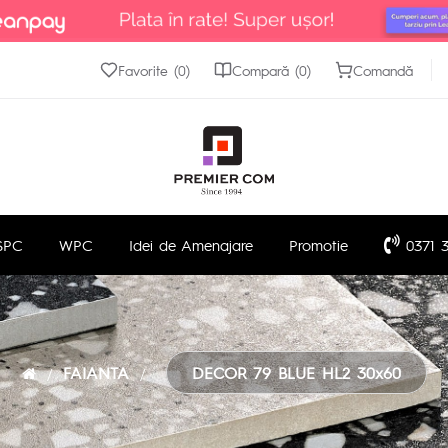
Favorite (0)
Compară (0)
Comandă
SPC
WPC
Idei de Amenajare
Promotie
0371 3
FAIANTA
DECOR 79 BLUE HL2 30x60