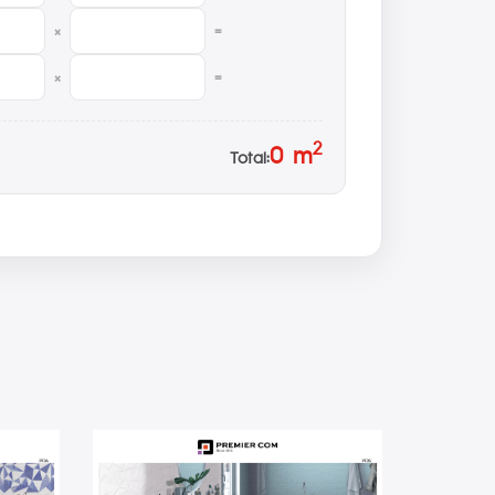
×
=
×
=
2
0
m
Total: