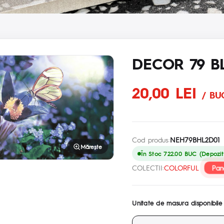
DECOR 79 B
20,00 LEI
/ BU
Cod produs:
NEH79BHL2D01
Mărește
În Stoc 722.00 BUC (Depozit 
Pan
COLECTII:
COLORFUL
Unitate de masura disponibile