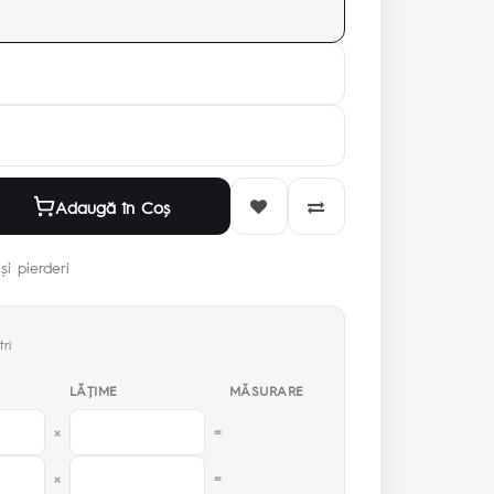
Adaugă în Coş
și pierderi
ri
LĂŢIME
MĂSURARE
×
=
×
=