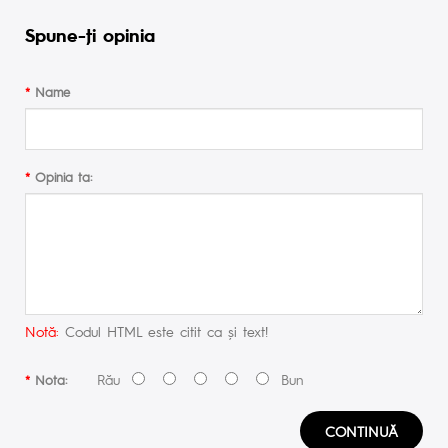
Spune-ţi opinia
Name
Opinia ta:
Notă:
Codul HTML este citit ca şi text!
Rău
Bun
Nota:
CONTINUĂ