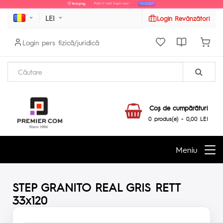
LEI
Login Revânzători
Login pers fizică/juridică
Coş de cumpărături
0 produs(e) - 0,00 LEI
Meniu
STEP GRANITO REAL GRIS RETT
33x120