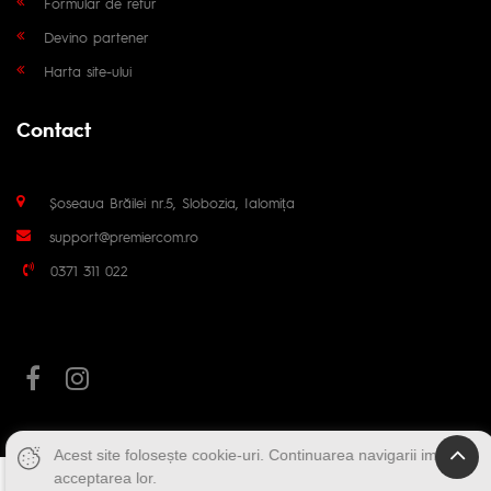
Formular de retur
Devino partener
Harta site-ului
Contact
Șoseaua Brăilei nr.5, Slobozia, Ialomița
support@premiercom.ro
0371 311 022
Acest site folosește cookie-uri. Continuarea navigarii implica
acceptarea lor.