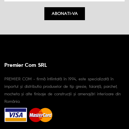
ABONATI-VA
Premier Com SRL
PREMIER COM - firmă înfiintată în 1994, este specializată în
importul și distributia produselor de tip gresie, faianță, parchet,
mocheta și alte finisaje de construcții și amenajări interioare din
România.