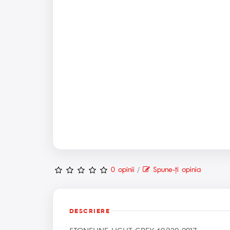
0 opinii
/
Spune-ţi opinia
DESCRIERE
STONELINE LIGHT GREY 60/120 9917