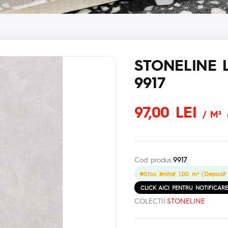
STONELINE 
9917
97,00 LEI
/ M²
Cod produs:
9917
Stoc limitat 1.00 m² (Depozit 
CLICK AICI PENTRU NOTIFICAR
COLECTII:
STONELINE