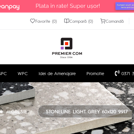
Favorite (0)
Compară (0)
Comandă
SPC
WPC
Idei de Amenajare
Promotie
0371 3
GRESIE
STONELINE LIGHT GREY 60x120 9917