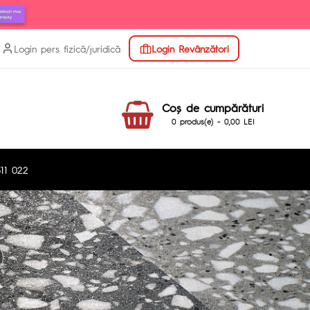
Login pers fizică/juridică
Login Revânzători
Coş de cumpărături
0 produs(e) - 0,00 LEI
11 022