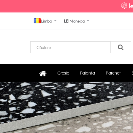
Limba
LEI
Moneda
Gresie
Faianta
Parchet