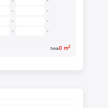
×
=
×
=
×
=
×
=
2
0
m
Total: