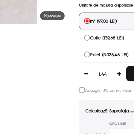
Unitate de masura disponibile
Mărește
m² (97,00 LEI)
Cutie (139,68 LEI)
Palet (5.028,48 LEI)
Adaugă 10% pentru tăieri 
Calculează Suprafaţa
met
GROSIME