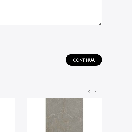
CONTINUĂ
‹
›