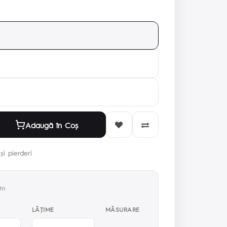
Adaugă în Coş
și pierderi
ri
LĂŢIME
MĂSURARE