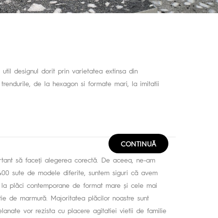
util designul dorit prin varietatea extinsa din
trendurile, de la hexagon si formate mari, la imitatii
CONTINUĂ
portant să faceți alegerea corectă. De aceea, ne-am
 400 sute de modele diferite, suntem siguri că avem
ână la plăci contemporane de format mare și cele mai
atie de marmură. Majoritatea plăcilor noastre sunt
elanate vor rezista cu placere agitatiei vietii de familie