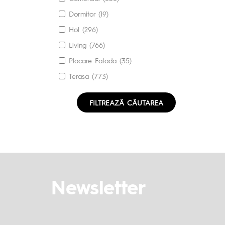
Dormitor (19)
Hol (296)
Living (766)
Placare Fatada (35)
Terasa (773)
FILTREAZĂ CĂUTAREA
Newsletter