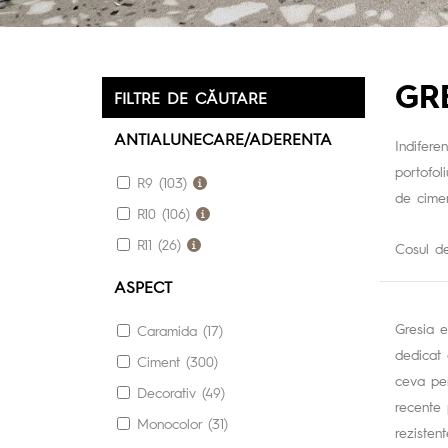
GR
FILTRE DE CĂUTARE
ANTIALUNECARE/ADERENTA
Indifere
portofol
R9 (103)
de cime
R10 (106)
R11 (26)
Cosul de
ASPECT
Gresia e
Caramida (17)
dedicat 
Ciment (300)
ceva pen
Decorativ (49)
recente 
Monocolor (31)
rezistent