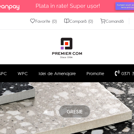
Favorite (0)
Compară (0)
Comandă
SPC
WPC
Idei de Amenajare
Promotie
0371 3
GRESIE