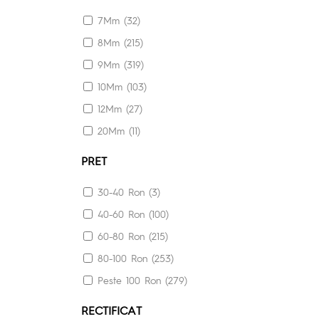
40X70 (2)
7Mm (32)
45X45 (16)
8Mm (215)
50X150 (9)
9Mm (319)
58.5X58.5 (3)
10Mm (103)
59X120 (9)
12Mm (27)
59.3X59.3 (3)
20Mm (11)
59.5X59.5 (1)
59.8X59.8 (5)
PRET
59.8X119.8 (4)
30-40 Ron (3)
60X60 (115)
40-60 Ron (100)
60X90 (7)
60-80 Ron (215)
60X120 (319)
80-100 Ron (253)
60.5X60.5 (9)
Peste 100 Ron (279)
60.6X60.6 (3)
RECTIFICAT
60.7X60.7 (1)