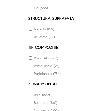
60.8X60.8 (3)
Da (656)
61X61 (17)
STRUCTURA SUPRAFATA
79.8X79.8 (6)
80X80 (12)
Neteda (819)
80X160 (17)
Reliefata (77)
118X278 (1)
TIP COMPOZITIE
120X278 (17)
Pasta Alba (63)
Pasta Rosie (45)
Portelanata (784)
ZONA MONTAJ
Baie (862)
Bucatarie (862)
Comercial (656)