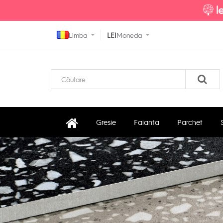
Limba
LEI
Moneda
Gresie
Faianta
Parchet