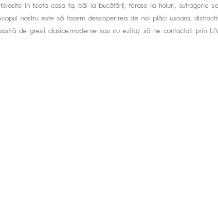
i folosite in toata casa ta; băi la bucătării, terase la holuri, sufragerie 
 Scopul nostru este să facem descoperirea de noi plăci usoara, distracti
stră de gresii clasice,moderne sau nu ezitați să ne contactati prin L