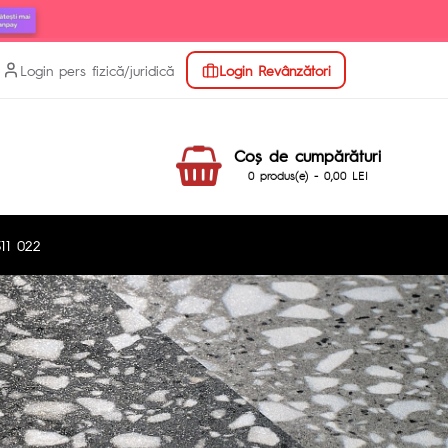
Login pers fizică/juridică
Login Revânzători
Coş de cumpărături
0 produs(e) - 0,00 LEI
11 022