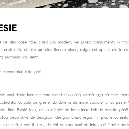
ESIE
nt de stilul casei tale, clasic sau modern, vei putea complimenta in timp 
iul nostru. Cu atentie am ales fiecare placa, asigurand optiuni din toate 
nt, marmura sau lemn.
 cumparaturi este gol!
ste unul dintre lucrurile care fac dintr-o casă, acasă, așa că este im
colecțiilor actuale de gresie, durabile și de mare valoare. Și cu peste
tru tine. Există totul, de la imitatie de lemn incredibil de realiste p
plăci decorative de design,ori designul clasic regasit in placile cu imit
e la uzură și veți fi uimiți de cât de ușor sunt de întreținut! Placile port