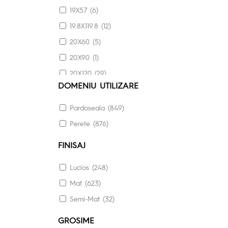
19X57 (6)
19.8X119.8 (12)
20X60 (5)
20X90 (1)
20X120 (29)
DOMENIU UTILIZARE
29.7X59.8 (5)
30X30 (13)
Pardoseala (849)
30X60 (41)
Perete (876)
30X120 (6)
FINISAJ
30.3X60.6 (9)
Lucios (248)
33X120 (16)
Mat (623)
33.3X33.3 (22)
Semi-Mat (32)
40X40 (6)
40X60 (21)
GROSIME