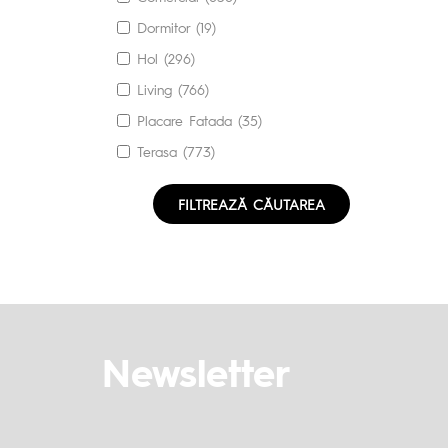
Dormitor (19)
Hol (296)
Living (766)
Placare Fatada (35)
Terasa (773)
FILTREAZĂ CĂUTAREA
Newsletter