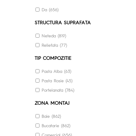
60.8X60.8 (3)
Da (656)
61X61 (17)
STRUCTURA SUPRAFATA
79.8X79.8 (6)
80X80 (12)
Neteda (819)
80X160 (17)
Reliefata (77)
118X278 (1)
TIP COMPOZITIE
120X278 (17)
Pasta Alba (63)
Pasta Rosie (45)
Portelanata (784)
ZONA MONTAJ
Baie (862)
Bucatarie (862)
Comercial (656)