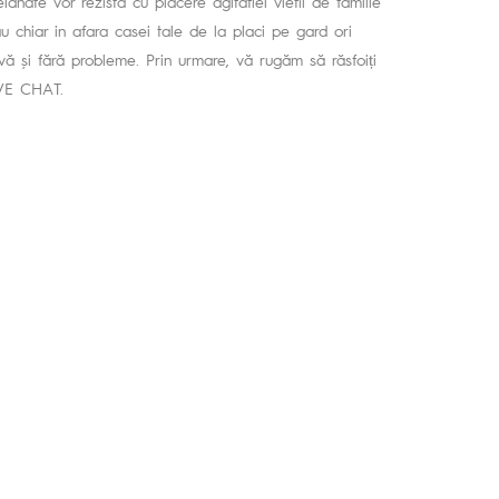
elanate vor rezista cu placere agitatiei vietii de familie
sau chiar in afara casei tale de la placi pe gard ori
vă și fără probleme. Prin urmare, vă rugăm să răsfoiți
IVE CHAT.