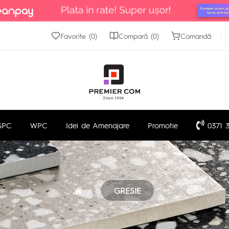
Favorite (0)
Compară (0)
Comandă
SPC
WPC
Idei de Amenajare
Promotie
0371 3
GRESIE