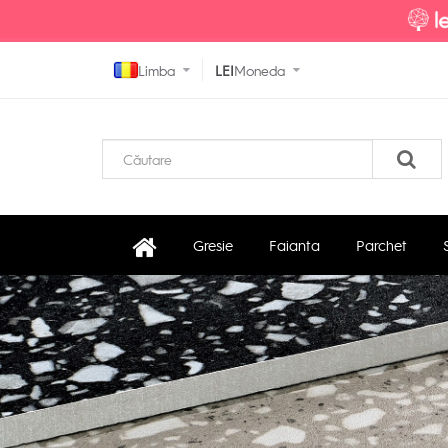
Limba
LEI
Moneda
Gresie
Faianta
Parchet