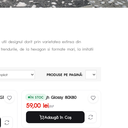
util designul dorit prin varietatea extinsa din
trendurile, de la hexagon si formate mari, la imitatii
PRODUSE PE PAGINĂ:
G1
Nextra High Glossy 80X80
ÎN STOC
59,00 lei
/m²
Adaugă în Coş