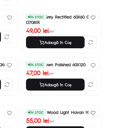
Sanremo Grey Rectified 60X60 Gs-
ÎN STOC
D7081R
49,00 lei
/m²
Adaugă în Coş
60X60
Alanya Brown Polished 60X120
ÎN STOC
47,00 lei
/m²
Adaugă în Coş
New Style Wood Light Havan 19X57
ÎN STOC
55,00 lei
/m²