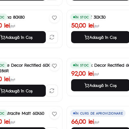
 Crema 80X80
79 Blue Df 30X30
TOC
ÎN STOC
 lei
50,00 lei
/m²
/m²
Adaugă în Coş
Adaugă în Coş
Bone Decor Rectified 60X60
Daria Mink Decor Rectified 
TOC
ÎN STOC
286R
92,00 lei
/m²
 lei
/m²
Adaugă în Coş
Adaugă în Coş
 Antracite Matt 60X60
Titan Beige Matt 60X60
TOC
ÎN CURS DE APROVIZIONARE
 lei
66,00 lei
/m²
/m²