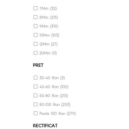
40X70 (2)
7Mm (32)
45X45 (16)
8Mm (215)
50X150 (9)
9Mm (319)
58.5X58.5 (3)
10Mm (103)
59X120 (9)
12Mm (27)
59.3X59.3 (3)
20Mm (11)
59.5X59.5 (1)
59.8X59.8 (5)
PRET
59.8X119.8 (4)
30-40 Ron (3)
60X60 (115)
40-60 Ron (100)
60X90 (7)
60-80 Ron (215)
60X120 (319)
80-100 Ron (253)
60.5X60.5 (9)
Peste 100 Ron (279)
60.6X60.6 (3)
RECTIFICAT
60.7X60.7 (1)