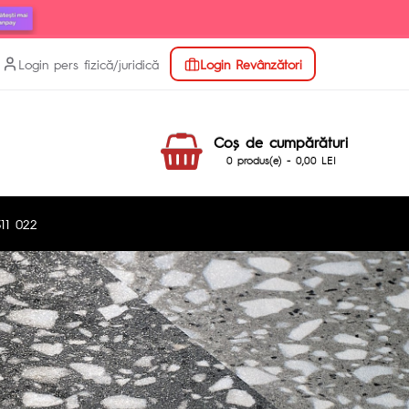
Login pers fizică/juridică
Login Revânzători
Coş de cumpărături
0 produs(e) - 0,00 LEI
11 022