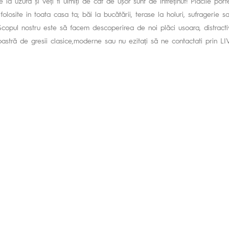
e la uzură și veți fi uimiți de cât de ușor sunt de întreținut! Placile port
i folosite in toata casa ta; băi la bucătării, terase la holuri, sufragerie 
 Scopul nostru este să facem descoperirea de noi plăci usoara, distracti
stră de gresii clasice,moderne sau nu ezitați să ne contactati prin L