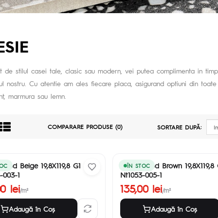
ESIE
nt de stilul casei tale, clasic sau modern, vei putea complimenta in timp 
iul nostru. Cu atentie am ales fiecare placa, asigurand optiuni din toate 
nt, marmura sau lemn.
COMPARARE PRODUSE (0)
SORTARE DUPĂ:
ood Beige 19,8X119,8 G1
Somerwood Brown 19,8X119,8 
TOC
ÎN STOC
-003-1
Nt1053-005-1
0 lei
135,00 lei
/m²
/m²
Adaugă în Coş
Adaugă în Coş