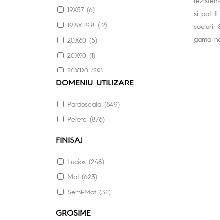
rezistent
19X57 (6)
si pot f
19.8X119.8 (12)
socluri.
gama noa
20X60 (5)
20X90 (1)
20X120 (29)
DOMENIU UTILIZARE
29.7X59.8 (5)
30X30 (13)
Pardoseala (849)
30X60 (41)
Perete (876)
30X120 (6)
FINISAJ
30.3X60.6 (9)
Lucios (248)
33X120 (16)
Mat (623)
33.3X33.3 (22)
Semi-Mat (32)
40X40 (6)
40X60 (21)
GROSIME