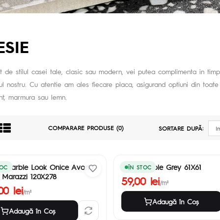
ESIE
nt de stilul casei tale, clasic sau modern, vei putea complimenta in timp 
iul nostru. Cu atentie am ales fiecare placa, asigurand optiuni din toate 
nt, marmura sau lemn.
COMPARARE PRODUSE (0)
SORTARE DUPĂ:
 Marble Look Onice Avorio
Hero Marble Grey 61X61
TOC
ÎN STOC
 Marazzi 120X278
59,00 lei
/m²
00 lei
/m²
Adaugă în Coş
Adaugă în Coş