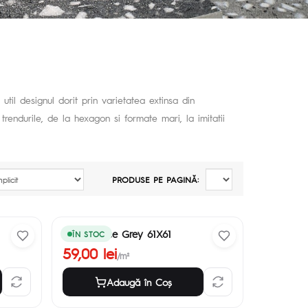
util designul dorit prin varietatea extinsa din
trendurile, de la hexagon si formate mari, la imitatii
PRODUSE PE PAGINĂ:
Hero Space Grey 61X61
ÎN STOC
59,00 lei
/m²
Adaugă în Coş