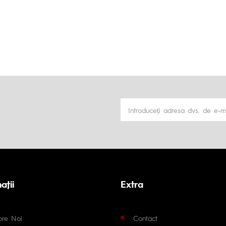
aţii
Extra
pre Noi
Contact