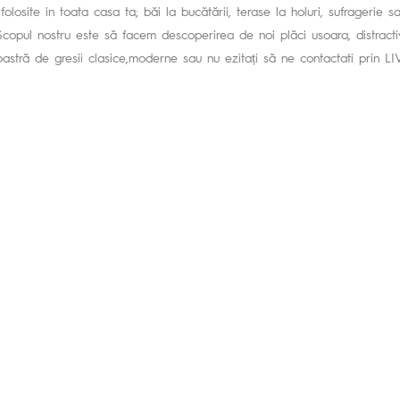
i folosite in toata casa ta; băi la bucătării, terase la holuri, sufragerie 
 Scopul nostru este să facem descoperirea de noi plăci usoara, distracti
stră de gresii clasice,moderne sau nu ezitați să ne contactati prin L