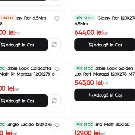
nia Glossy Ret 6,5Mm
Gold River Glossy Ret 120X27
 LIMITAT
ÎN STOC
8
6,5Mm
00 lei
644,00 lei
/m²
/m²
Adaugă în Coş
Adaugă în Coş
e Marble Look Calacatta
Grande Marble Look Golden 
TOC
ÎN STOC
Matt Rt Marazzi 120X278 6
Lux Rett Marazzi 120X278 M
543,00 lei
/m²
0 lei
/m²
Adaugă în Coş
Adaugă în Coş
rio Grigio Lucido 120X278
Fox Statuario Matt 80X160
TOC
ÎN STOC
0 lei
129,00 lei
/m²
/m²