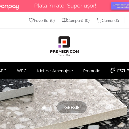
Favorite (0)
Compară (0)
Comandă
SPC
WPC
Idei de Amenajare
Promotie
0371 3
GRESIE