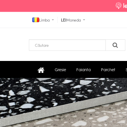
Limba
LEI
Moneda
Gresie
Faianta
Parchet