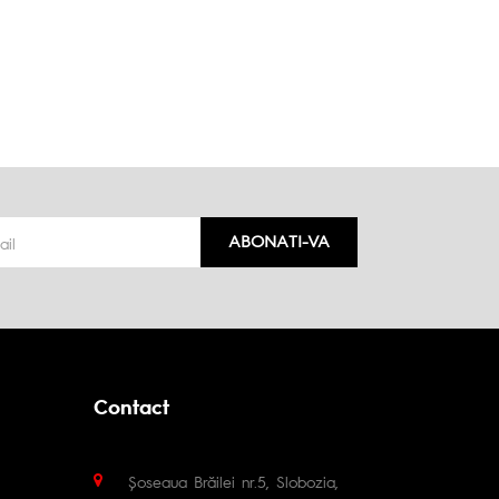
ABONATI-VA
Contact
Șoseaua Brăilei nr.5, Slobozia,