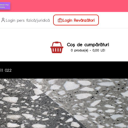
Login pers fizică/juridică
Login Revânzători
Coş de cumpărături
0 produs(e) - 0,00 LEI
11 022