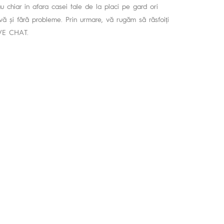
sau chiar in afara casei tale de la placi pe gard ori
vă și fără probleme. Prin urmare, vă rugăm să răsfoiți
IVE CHAT.