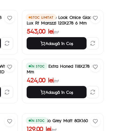
8
Grande Marble Look Onice Giada
STOC LIMITAT
Lux Rt Marazzi 120X278 6 Mm
543,00 lei
/m²
Adaugă în Coş
White
Calacatta Extra Honed 118X278 6.5
ÎN STOC
71D
Mm
424,00 lei
/m²
Adaugă în Coş
Pietra Regio Grey Matt 80X160
ÎN STOC
129,00 lei
/m²