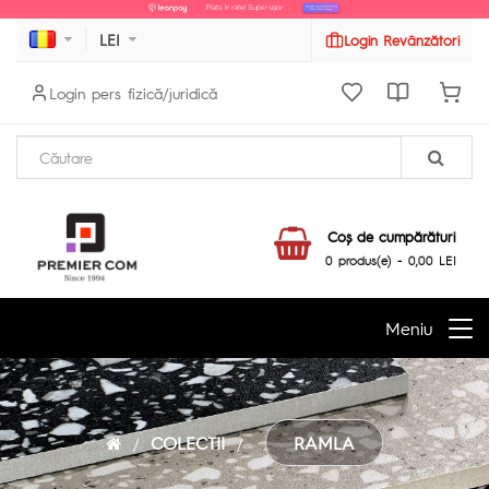
LEI
Login Revânzători
Login pers fizică/juridică
Coş de cumpărături
0 produs(e) - 0,00 LEI
Meniu
COLECTII
RAMLA