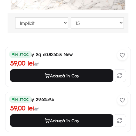
Ramla Grey Sq 60.8X60.8 New
ÎN STOC
59,00 lei
/m²
Adaugă în Coş
Ramla Grey 29.6X59.6
ÎN STOC
59,00 lei
/m²
Adaugă în Coş