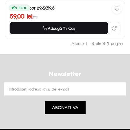
Ramla Decor 29.6X59.6
ÎN STOC
59,00 lei
/m²
Adaugă în Coş
Afişare 1 - 3 din 3 (1 pagini)
Newsletter
ABONATI-VA