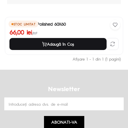
Halcon Onyx Polished 60X60
STOC LIMITAT
66,00 lei
/m²
Adaugă în Coş
Afişare 1 - 1 din 1 (1 pagini)
Newsletter
ABONATI-VA