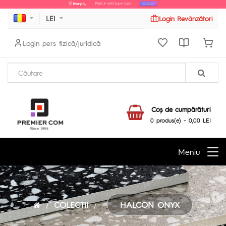
LEI
Login Revânzători
Login pers fizică/juridică
Coş de cumpărături
0 produs(e) - 0,00 LEI
Meniu
COLECTII
HALCON ONYX