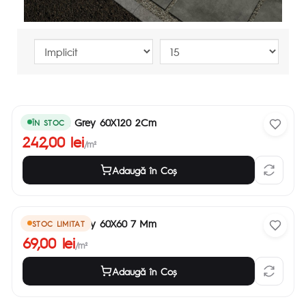
Luna Cool Grey 60X120 2Cm
ÎN STOC
242,00 lei
/m²
Adaugă în Coş
Luna Cool Grey 60X60 7 Mm
STOC LIMITAT
69,00 lei
/m²
Adaugă în Coş