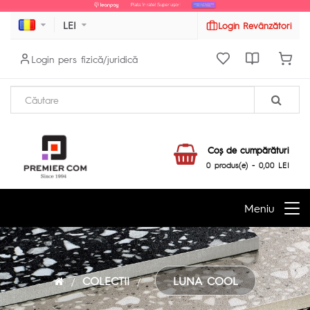
LEI
Login Revânzători
Login pers fizică/juridică
Coş de cumpărături
0 produs(e) - 0,00 LEI
Meniu
COLECTII
LUNA COOL