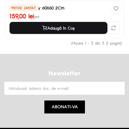
Luna Cool Grey 60X60 2Cm
STOC LIMITAT
159,00 lei
/m²
Adaugă în Coş
Afişare 1 - 3 din 3 (1 pagini)
Newsletter
ABONATI-VA