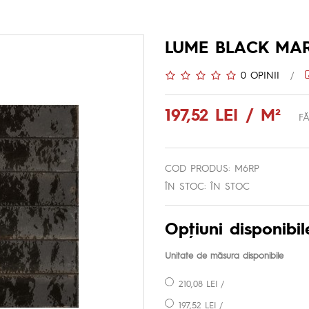
LUME BLACK MAR
0 OPINII
/
197,52 LEI / M²
FĂ
COD PRODUS: M6RP
ÎN STOC: ÎN STOC
Opţiuni disponibil
Unitate de măsura disponibile
210,08 LEI /
197,52 LEI /