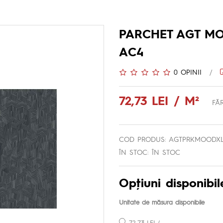
PARCHET AGT MO
AC4
0 OPINII
/
72,73 LEI / M²
FĂR
COD PRODUS: AGTPRKMOODXL1
ÎN STOC: ÎN STOC
Opţiuni disponibil
Unitate de măsura disponibile
72,73 LEI /