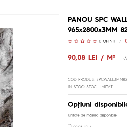
PANOU SPC WALL
965x2800x3MM 82
0 OPINII
/
90,08 LEI / M²
FĂ
COD PRODUS: SPCWALL3MM821
ÎN STOC: STOC LIMITAT
Opţiuni disponibil
Unitate de măsura disponibile
90,08 LEI /