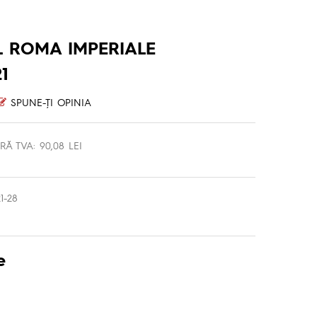
 ROMA IMPERIALE
1
SPUNE-ŢI OPINIA
RĂ TVA: 90,08 LEI
-28
e