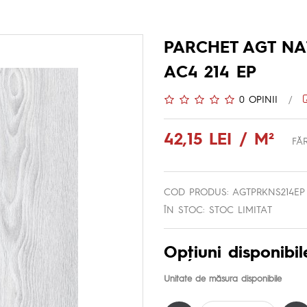
PARCHET AGT NA
AC4 214 EP
0 OPINII
/
42,15 LEI / M²
FĂR
COD PRODUS: AGTPRKNS214EP
ÎN STOC: STOC LIMITAT
Opţiuni disponibil
Unitate de măsura disponibile